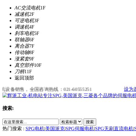
AC交流电机
1F
减速机
2F
可逆电机
3F
调速机
4F
刹车电机
5F
联轴器
6F
离合器
7F
传动轴
8F
涨紧套
9F
真空部件
10F
刀柄
11F
返回顶部
售，全国咨询热线：021-60555251
设为
搜索:
搜索
热门搜索 :
SPG电机
|
美国派克
|
SPG伺服电机
|
SPG无刷直流电机
|