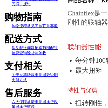
商品名称：Reno
刀柄、虎钳
Chainfl
购物指南
刚性的联轴器
购物流程
常见问题
联系客服
配送方式
联轴器性能
常见配送问题
配送范围
配送
信息查询
验货与签收
每分钟10
支付相关
最大扭矩－
关于发票
转款申明
退款说明
支付方式
特性与优势
售后服务
扭转刚性
六大保障
承诺申明
退换货政
策
退换货流程