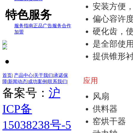
安装方便
特色服务
偏心容许
服务指南
正品
广告服务
合作
硬化齿，
加盟
是全部使
提供锥形
首页
|
产品中心
|
关于我们
|
承诺保
应用
障
|
新闻动态
|
成功案例
|
联系我们
|
备案号：
沪
风扇
ICP备
供料器
窑烘干器
15038238号-5